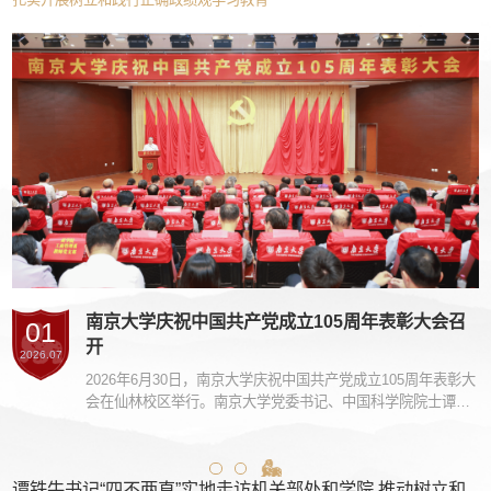
集
南京大学庆祝中国共产党成立105周年表彰大会召
01
开
2026.07
学
2026年6月30日，南京大学庆祝中国共产党成立105周年表彰大
校
会在仙林校区举行。南京大学党委书记、中国科学院院士谭铁
校
牛为“光荣在党50年”党员代表颁发纪念章并作总结讲话。校
立
长、中国科学院院士谈哲敏，教育部高校党建工作联络员、河
会
海大学原校长徐辉等出席大会。
谭铁牛书记“四不两直”实地走访机关部处和学院 推动树立和