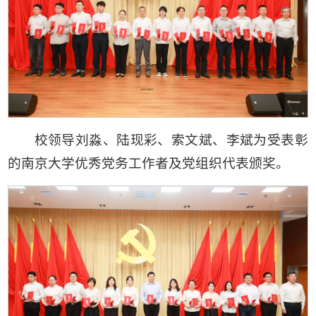
校领导刘淼、陆现彩、索文斌、李斌为受表彰
的南京大学优秀党务工作者及党组织代表颁奖。