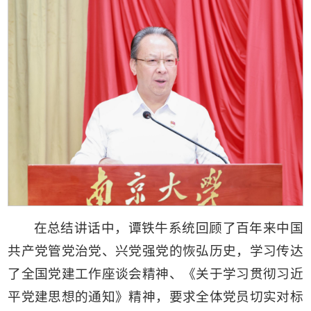
在总结讲话中，谭铁牛系统回顾了百年来中国
共产党管党治党、兴党强党的恢弘历史，学习传达
了全国党建工作座谈会精神、《关于学习贯彻习近
平党建思想的通知》精神，要求全体党员切实对标