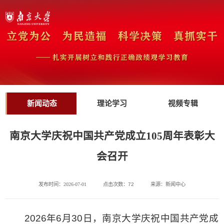
新闻动态
理论学习
视频专辑
南京大学庆祝中国共产党成立105周年表彰大
会召开
发布时间：2026-07-01
点击次数：
72
来源：新闻中心
2026年6月30日，南京大学庆祝中国共产党成